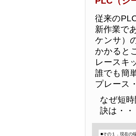
PLC（
従来のP
新作業で
ケンサ）
かかると
レースキ
誰でも簡
プレース
なぜ短時
訣は・・
■その１．
現在の