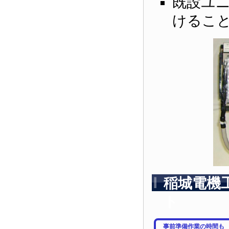
既設ユ
けるこ
稲城電機
ト
事前準備作業の時間も