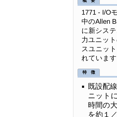
概 要
1771 -
中のAllen
に新システ
力ユニット
スユニット
れています
特 徴
既設配
ニット
時間の
を約１