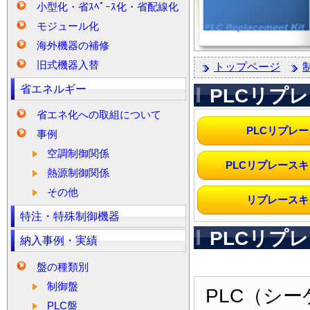
小型化・省ｽﾍﾟｰｽ化・省配線化
モジュール化
海外機器の補修
旧式機器入替
トップページ
省エネルギー
PLCリプ
省エネ化への取組について
PLCリプレ
事例
空調制御関係
PLCリプレース
熱源制御関係
その他
リプレースキ
特注・特殊制御機器
PLCリプ
納入事例・実績
のポイント
盤の種類別
制御盤
PLC（シ
PLC盤