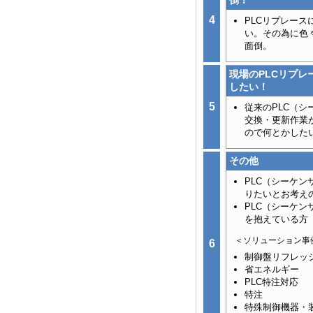
倒！
4
PLCリプレー
い。その為に色
面倒。
現場のPLCリプ
したい！
5
従来のPLC（
交換・更新作業
ので何とかした
その他
PLC（シーケ
りたいとお考え
PLC（シーケ
を抱えている方
＜ソリューション事
6
制御盤リフレッ
省エネルギー
PLC特注対応
特注
特殊制御機器・