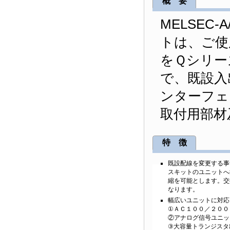
概 要
MELSEC
トは、ご使用
をＱシリー
で、既設入
ンターフェ
取付用部材
特 徴
既設配線を変更する事
スキットのユニットへ
縮を可能とします。交
なります。
幅広いユニットに対応
①ＡＣ１００／２００
②アナログ信号ユニッ
③大容量トランジスタ