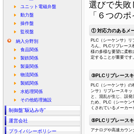
選びで失敗
ユニット電磁弁盤
「６つのポ
動力盤
操作盤
① 対応力のあるメ
監視盤
PLC（シーケンサ）
納入分野別
ろん、PLCリプレー
食品関係
様の多様な要望に柔軟
定することが重要です
製鉄関係
製薬関係
物流関係
③PLCリプレース
製紙関係
PLC（シーケンサ）の
ンサ）リプレースキッ
水処理関係
と、混乱が生じ、誤発
その他処理施設
ため、PLC（シーケ
くされているメーカー
制御盤"駆込み寺"
⑤PLCリプレース
運営会社
アナログや高速カウン
プライバシーポリシー