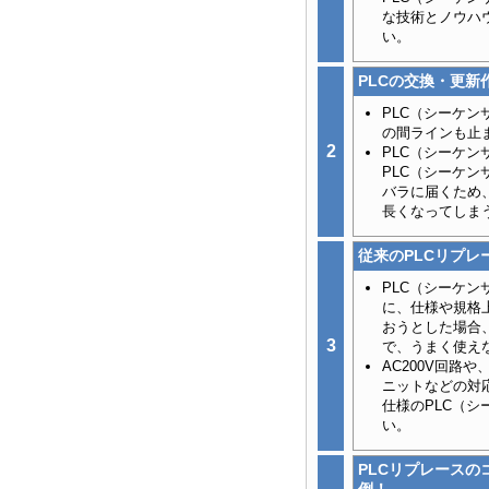
な技術とノウハ
い。
PLCの交換・更新
PLC（シーケ
の間ラインも止
2
PLC（シーケ
PLC（シーケ
バラに届くため
長くなってしま
従来のPLCリプレ
PLC（シーケ
に、仕様や規格
おうとした場合
3
で、うまく使え
AC200V回路
ニットなどの対
仕様のPLC（
い。
PLCリプレース