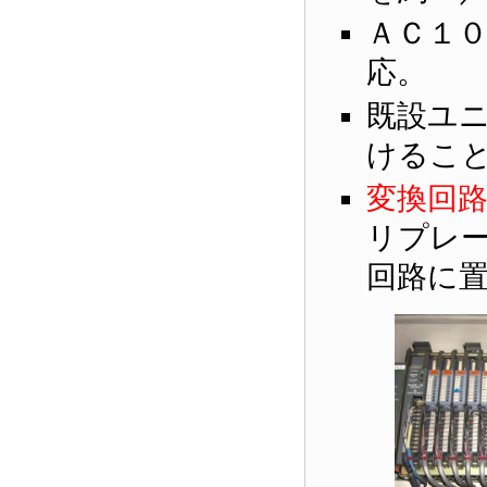
ＡＣ１
応。
既設ユ
けるこ
変換回
リプレ
回路に