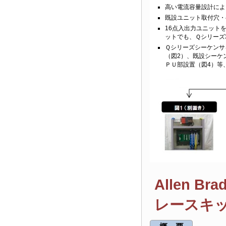
高い電流容量設計によ
既設ユニット取付穴・
16点入出力ユニット
ットでも、Ｑシリーズ
Ｑシリーズシーケンサ
（図2）、既設シーケ
ＰＵ部設置（図4）等
Allen B
レースキ