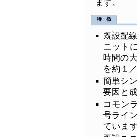
ます。
特 徴
既設配
ニット
時間の
を約１
簡単シ
要因と
コモン
号ライ
ていま